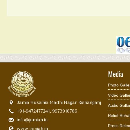
Media
Photo Galle
Video Galle
Jamia Husainia Madni Nagar Kishanganj
Audio Galle
+91-9472477241, 9973918786
Relief Rehab
info@jamiah.in
Press Rele
www.jamiah.in