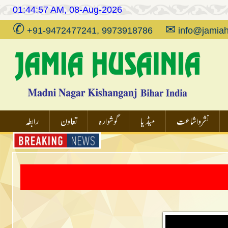
01:44:57 AM, 08-Aug-2026
✆
✉
+91-9472477241, 9973918786
info@jamiah
نشر و اشاعت
میڈیا
گوشوارہ
تعاون
رابطہ