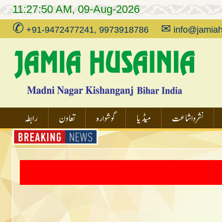
11:27:50 AM, 09-Aug-2026
✆
✉
+91-9472477241, 9973918786
info@jamiah
نشر و اشاعت
میڈیا
گوشوارہ
تعاون
رابطہ