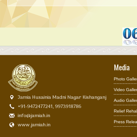
Media
Photo Galle
Video Galle
Jamia Husainia Madni Nagar Kishanganj
Audio Galle
+91-9472477241, 9973918786
Relief Rehab
info@jamiah.in
Press Rele
www.jamiah.in