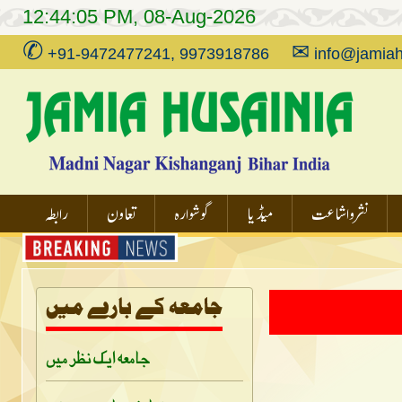
12:44:05 PM, 08-Aug-2026
✆
✉
+91-9472477241, 9973918786
info@jamiah
نشر و اشاعت
میڈیا
گوشوارہ
تعاون
رابطہ
جامعہ ایک نظر میں