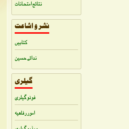
نتائج امتحانات
کتابیں
ندائے حسین
فوٹو گیلری
امور رفاہیہ
ویڈیو گیلری