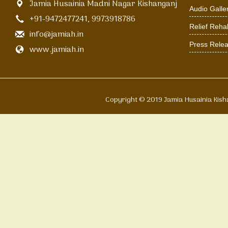
Jamia Husainia Madni Nagar Kishanganj
Audio Galle
+91-9472477241, 9973918786
Relief Rehab
info@jamiah.in
Press Rele
www.jamiah.in
Copyright © 2019 Jamia Husain