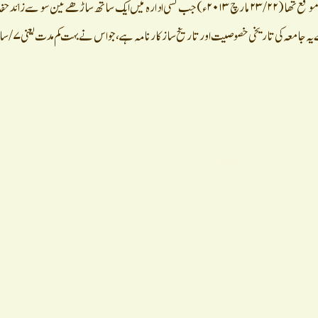
اور یقین ِ کامل سے یہ کہہ سکتے ہیں کہ سر زمین سیمانچل میں یہ پہلا موقع تھا(۲۳/۲۲ مارچ ۲۰۱۳ء) جب کسی ادارہ میں ایک ساتھ ساڑھے تین سو 
دستار بندی کاروح پرور اور کیف آور نظار ہ 