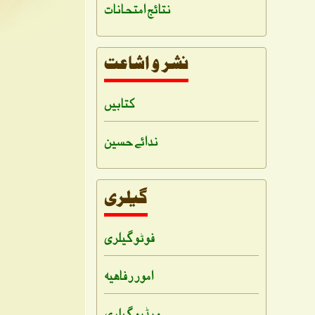
نتائج امتحانات
کتابیں
ندائے حسین
فوٹو گیلری
امور رفاہیہ
ویڈیو گیلری