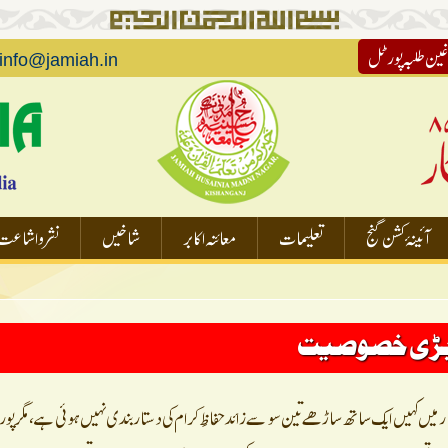
غین طلبہ پورٹل
info@jamiah.in
آئینۂ کشن گنج
تعلیمات
معائنہ اکابر
شاخیں
نشر و اشاعت
 بڑی خصوصیت
 بہار میں کہیں ایک ساتھ ساڑھے تین سو سے زائد حفاظِ کرام کی دستار بندی نہیں ہوئی ہے، مگر پ