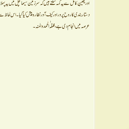
عرصہ میں انجام دی ہے، فللّٰہ الحمد والمنہ۔