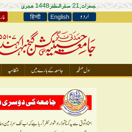
جمعرات،
صفر المظفر
ہجری
1448
21
اردو
فار
हिन्दी
English
اول صفحہ
جامعہ کے بارے میں
انتظامیہ
جامعہ کی دوسری
اتنا وثوق سے یہ کہنا تو ذرا دشوار نظر آرہا ہے کہ اب تک سر زمین