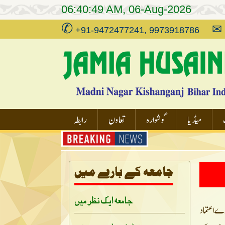
06:40:49 AM, 06-Aug-2026
✆
✉
+91-9472477241, 9973918786
میڈیا
گوشوارہ
تعاون
رابطہ
جامعہ ایک نظر میں
ورے اعتماد