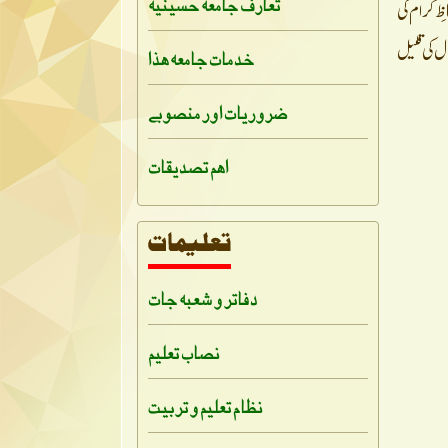
تعارف جامعہ حسینیہ
سے زائد حفاظ ِ کرام کی
پیش کیا گیا۔ اس لحاظ سے یہ جامعہ کی تاریخی خصوصیت اور تاریخ ساز کارنامہ ہے، جو اس نے بہت کم مدت یعنی ۷/ سال کی قلیل
خدمات جامعہ ہذا
ضروریات اور منصوبے
اہم تصدیقات
دفاتر و شعبہ جات
نصاب تعلیم
نظام تعلیم و تربیت