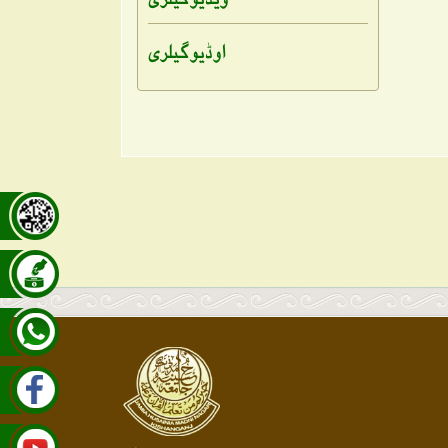
اوڈیو گیلری