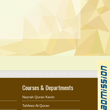
Courses & Departments
Nazrah Quran Karim
Tahfeez Al-Quran