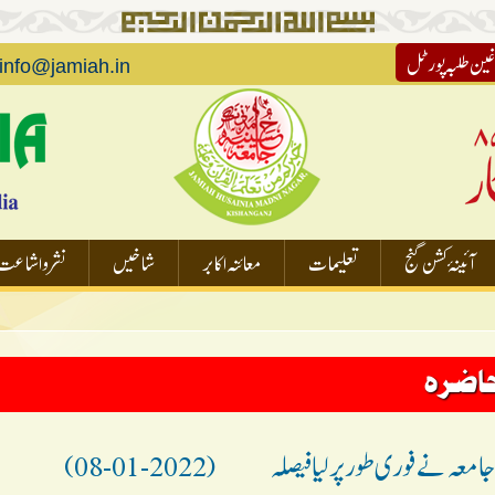
غین طلبہ پورٹل
info@jamiah.in
آئینۂ کشن گنج
تعلیمات
معائنہ اکابر
شاخیں
نشر و اشاعت
حاضرہ
 معه نے فوری طور پر لیا فیصلہ
(2022-01-08)