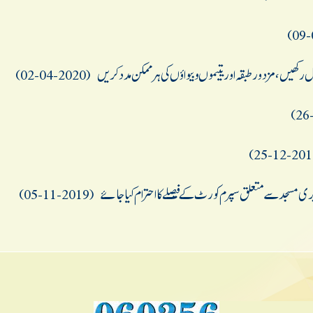
رکھیں، مزدور طبقہ اوریتیموںوبیواؤں کی ہرممکن مددکریں
(2020-04-02)
ربابری مسجدسےمتعلق سپرم کورٹ کےفیصلےکااحترام کیا جائے
(2019-11-05)