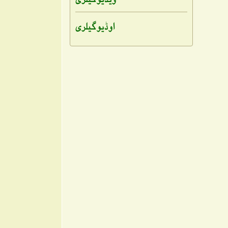
اوڈیو گیلری