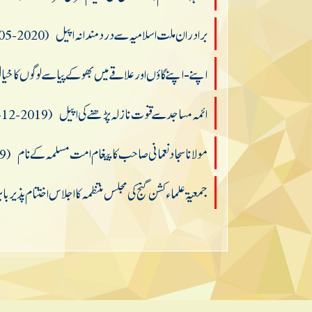
برادران ملت اسلامیہ سے دردمندانہ اپیل
(2020-05-09)
اپنے-اپنے گاؤں اورعلاقےمیں بھوکےپیاسے لوگوں کاخیال 
ائمہ مساجد سے قنوت نازلہ پڑ ھنے کی اپیل
(2019-12-26)
مولانا سجاد نعمانی صاحب کا پیغام امت مسلمہ کے نام
(2019-12-25)
جمعیۃ علماءکشن گنج کی مجلس منتظمہ کااجلاس اختتام پذی