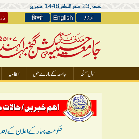
جمعہ،
صفر المظفر
ہجری
1448
23
اردو
فار
हिन्दी
English
اول صفحہ
جامعہ کے بارے میں
انتظامیہ
اہم خبریں / حالات 
حکومت بہار کے اعلان کے بعد جا