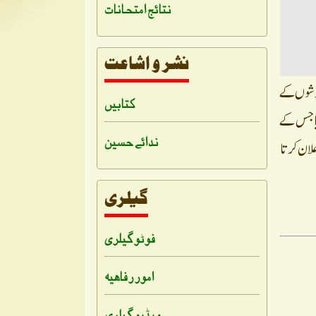
نتائج امتحانات
بندشوں کے
کتابیں
 جنوری 2022 کو مکتوب نمبر جی/ اپدا/91 06/02/2020 جاری کیا جس کے
ندائے حسین
۶ فروری ۲۰۲۲ تک موقوف کرنے کا اعلان کرتا
فوٹو گیلری
امور رفاہیہ
ویڈیو گیلری