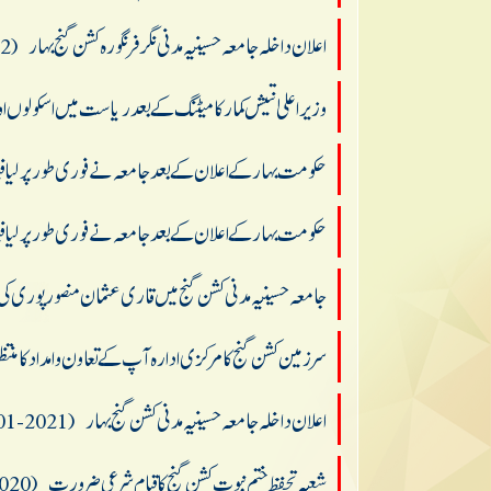
اعلان داخلہ جامعہ حسینیہ مدنی نگرفرنگورہ کشن گنج بہار
(2022-05-04)
وزیر اعلیٰ نتیش کمارکامیٹنگ کے بعد ریاست میں اسکولوں اور 
حکومت بہار کے اعلان کے بعد جا معه نے فوری طور پر لیا ف
حکومت بہار کے اعلان کے بعد جا معه نے فوری طور پر لیا ف
جامعہ حسینیہ مدنی کشن گنج میں قاری عثمان منصورپوری کی
سرزمین کشن گنج کامرکزی ادارہ آپ کےتعاون وامداد کا منتظ
اعلان داخلہ جامعہ حسینیہ مدنی کشن گنج بہار
(2021-01-03)
شعبہ تحفظ ختم نبوت کشن گنج کاقیام شرعی ضرورت
(2020-09-22)