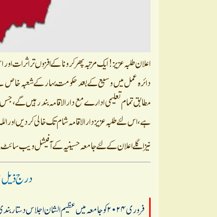
اعلان طلبہ عزیز! ایک مرتبہ پھر کرونا کے افزوں تر اثرات او
ہے،اس لئے طلبہ عزیز دار الاقامہ شام تک خالی کر دیں اور الل
نیز اگلے اعلان کے لئے جامعہ حسینیہ کے آفیشل ویب سائٹ
n
درج ذیل خب
۱۸، ۱۹ فروری ۲۰۲۴ کوجامعہ میں عظیم الشان اجلاس دستاربندی