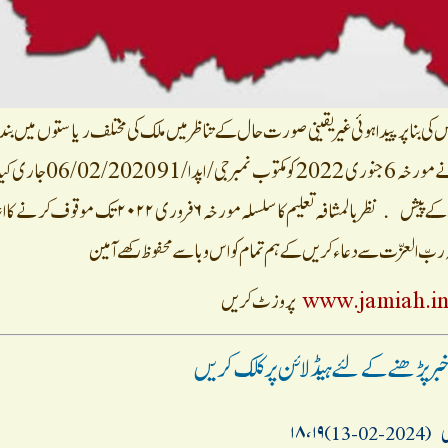
ر اس کی بنا پر پیدا ہوئی غیر یقینی صورت حال کے تناظر میں ملک کی مختلف ریاستوں میں 
دائرہ عمل میں وسیع کے بعد حکومت بہار کے شعبہ خاص نے مورخہ 6
مطابق تمام تعلیمی ادارے مع دارالاقامہ بند رہیں گے، جس کے پیش نظر بالمشافہ تعلیم کا سلسلہ مورخہ 
ہ ربّ العزّت سے دعاء کریں کے ہم تمام کو اس وبا سے محفوظ رکھے آمین
www.jamiah.i
پر وزٹ کریں
ر پڑھنے کے لئے ہیڈ لائن پر کلک کریں
(2024-02-13)