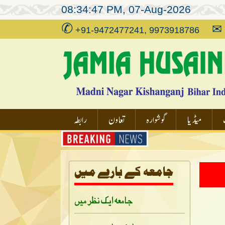
08:34:47 PM, 07-Aug-2026
✆
✉
+91-9472477241, 9973918786
میڈیا
گوشوارہ
تعاون
رابطہ
جامعہ ایک نظر میں